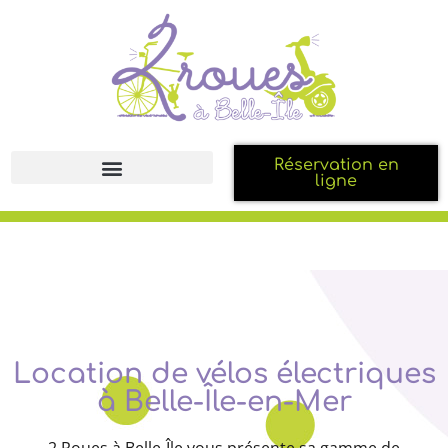
Réservation en
ligne
Location de vélos électriques
à Belle-Île-en-Mer
2 Roues à Belle-Île vous présente sa gamme de