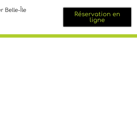
r Belle-Île
Réservation en
ligne