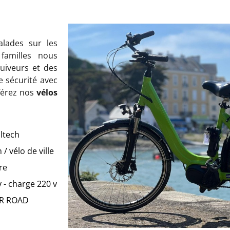
alades sur les
familles nous
uiveurs et des
 sécurité avec
éférez nos
vélos
oltech
/ vélo de ville
re
y - charge 220 v
ER ROAD