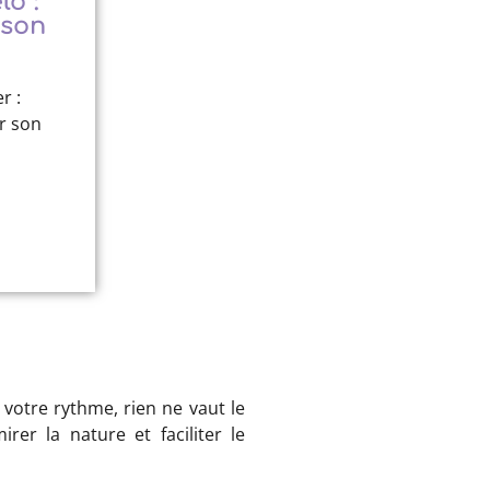
lo :
 son
r :
er son
à votre rythme, rien ne vaut le
rer la nature et faciliter le