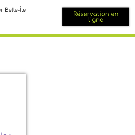
r Belle-Île
Réservation en
ligne